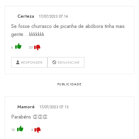
Certeza
17/07/2023 07:14
Se fosse churrasco de picanha de abóbora tinha mais
gente....kkkkkkk
6
23
RESPONDER
DENUNCIAR
Mamoré
17/07/2023 07:13
Parabéns 👏👏👏
15
5