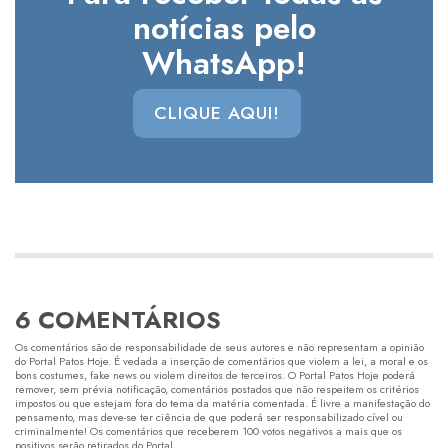
notícias pelo
WhatsApp!
CLIQUE AQUI!
6 COMENTÁRIOS
Os comentários são de responsabilidade de seus autores e não representam a opinião
do Portal Patos Hoje. É vedada a inserção de comentários que violem a lei, a moral e os
bons costumes, fake news ou violem direitos de terceiros. O Portal Patos Hoje poderá
remover, sem prévia notificação, comentários postados que não respeitem os critérios
impostos ou que estejam fora do tema da matéria comentada. É livre a manifestação do
pensamento, mas deve-se ter ciência de que poderá ser responsabilizado cível ou
criminalmente! Os comentários que receberem 100 votos negativos a mais que os
positivos serão retirados do Portal.