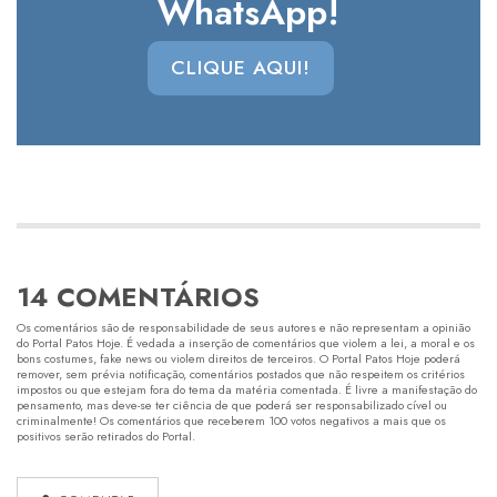
WhatsApp!
CLIQUE AQUI!
14 COMENTÁRIOS
Os comentários são de responsabilidade de seus autores e não representam a opinião
do Portal Patos Hoje. É vedada a inserção de comentários que violem a lei, a moral e os
bons costumes, fake news ou violem direitos de terceiros. O Portal Patos Hoje poderá
remover, sem prévia notificação, comentários postados que não respeitem os critérios
impostos ou que estejam fora do tema da matéria comentada. É livre a manifestação do
pensamento, mas deve-se ter ciência de que poderá ser responsabilizado cível ou
criminalmente! Os comentários que receberem 100 votos negativos a mais que os
positivos serão retirados do Portal.