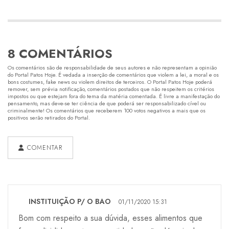
8 COMENTÁRIOS
Os comentários são de responsabilidade de seus autores e não representam a opinião
do Portal Patos Hoje. É vedada a inserção de comentários que violem a lei, a moral e os
bons costumes, fake news ou violem direitos de terceiros. O Portal Patos Hoje poderá
remover, sem prévia notificação, comentários postados que não respeitem os critérios
impostos ou que estejam fora do tema da matéria comentada. É livre a manifestação do
pensamento, mas deve-se ter ciência de que poderá ser responsabilizado cível ou
criminalmente! Os comentários que receberem 100 votos negativos a mais que os
positivos serão retirados do Portal.
COMENTAR
INSTITUIÇÃO P/ O BAO
01/11/2020 15:31
Bom com respeito a sua dúvida, esses alimentos que