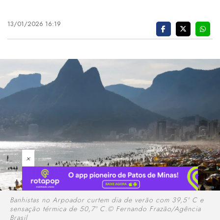
13/01/2026 16:19
×
Banhistas no Arpoador curtem dia de verão com 39,5º C e
sensação térmica de 50,7º C.© Fernando Frazão/Agência
Brasil