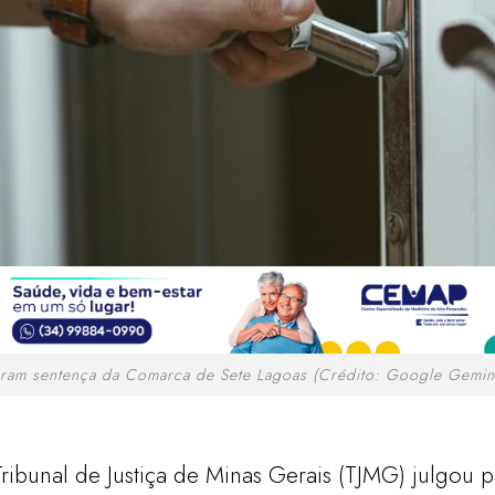
am sentença da Comarca de Sete Lagoas (Crédito: Google Gemini /
Tribunal de Justiça de Minas Gerais (TJMG) julgou