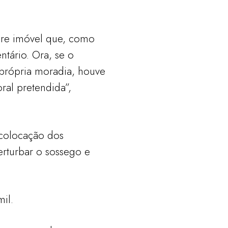
obre imóvel que, como
ntário. Ora, se o
 própria moradia, houve
ral pretendida”,
 colocação dos
erturbar o sossego e
il.