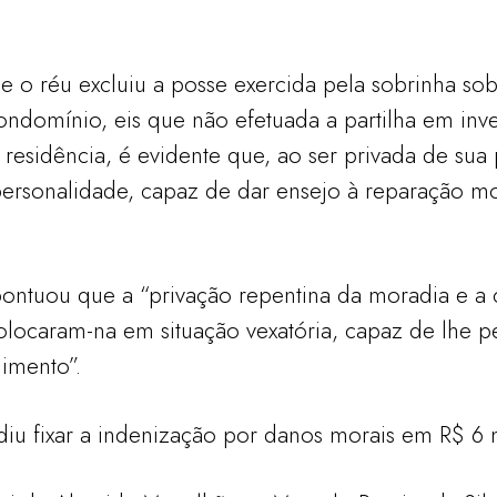
e o réu excluiu a posse exercida pela sobrinha s
ndomínio, eis que não efetuada a partilha em inve
 residência, é evidente que, ao ser privada de sua
personalidade, capaz de dar ensejo à reparação mo
ontuou que a “privação repentina da moradia e a
olocaram-na em situação vexatória, capaz de lhe p
gimento”.
diu fixar a indenização por danos morais em R$ 6 m