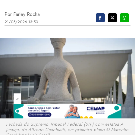
Por Farley Rocha
21/05/2026 13:50
×
Fachada do Supremo Tribunal Federal (STF) com estátua A
Justiça, de Alfredo Ceschiatti, em primeiro plano.© Marcello
Casal JrAgência Brasil