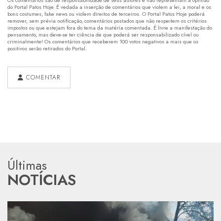
do Portal Patos Hoje. É vedada a inserção de comentários que violem a lei, a moral e os
bons costumes, fake news ou violem direitos de terceiros. O Portal Patos Hoje poderá
remover, sem prévia notificação, comentários postados que não respeitem os critérios
impostos ou que estejam fora do tema da matéria comentada. É livre a manifestação do
pensamento, mas deve-se ter ciência de que poderá ser responsabilizado cível ou
criminalmente! Os comentários que receberem 100 votos negativos a mais que os
positivos serão retirados do Portal.
COMENTAR
Últimas
NOTÍCIAS