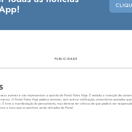
CLIQU
App!
S
eus autores e não representam a opinião do Portal Patos Hoje. É vedada a inserção de comentá
erceiros. O Portal Patos Hoje poderá remover, sem prévia notificação, comentários postados que
 É livre a manifestação do pensamento, mas deve-se ter ciência de que poderá ser responsabi
os a mais que os positivos serão retirados do Portal.