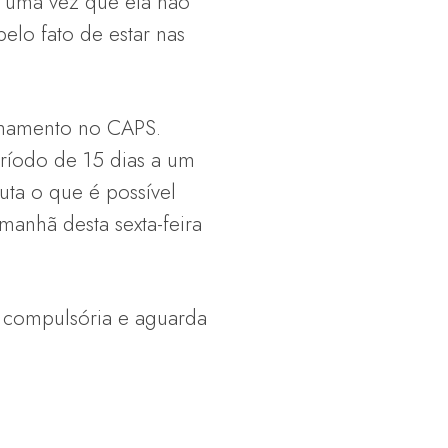
ão uma vez que ela não
elo fato de estar nas
nhamento no CAPS.
eríodo de 15 dias a um
uta o que é possível
manhã desta sexta-feira
o compulsória e aguarda