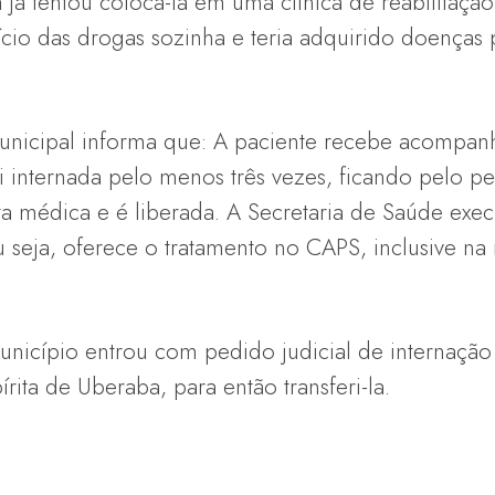
ia já tentou colocá-la em uma clínica de reabilitaç
ício das drogas sozinha e teria adquirido doenças p
 Municipal informa que: A paciente recebe acompa
i internada pelo menos três vezes, ficando pelo p
a médica e é liberada. A Secretaria de Saúde exec
u seja, oferece o tratamento no CAPS, inclusive na 
unicípio entrou com pedido judicial de internaçã
rita de Uberaba, para então transferi-la.