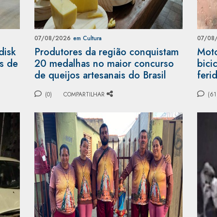
07/08/2026
em Cultura
07/08
disk
Produtores da região conquistam
Moto
as de
20 medalhas no maior concurso
bici
de queijos artesanais do Brasil
feri
(0)
COMPARTILHAR
(61