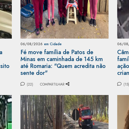
06/08/2026
em Cidade
06/08
a
Fé move família de Patos de
Câme
Minas em caminhada de 145 km
famí
sito
até Romaria: "Quem acredita não
ação
sente dor"
cria
(22)
COMPARTILHAR
(15