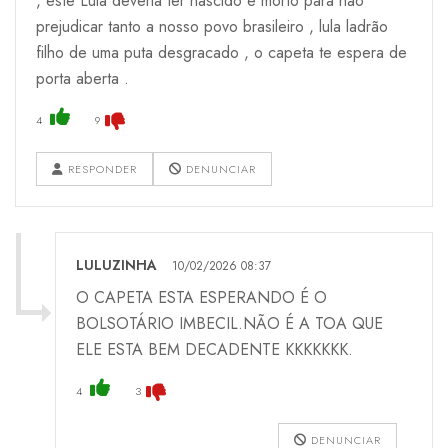
, este Lula deveria ter nascido e morto para não
prejudicar tanto a nosso povo brasileiro , lula ladrão
filho de uma puta desgracado , o capeta te espera de
porta aberta .
4
9
RESPONDER
DENUNCIAR
LULUZINHA
10/02/2026 08:37
O CAPETA ESTA ESPERANDO É O
BOLSOTÁRIO IMBECIL.NÃO É A TOA QUE
ELE ESTA BEM DECADENTE KKKKKKK.
4
3
DENUNCIAR