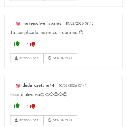
moveisoliveirapatos
10/02/2026 08:15
Tá complicado mexer com obra viu 😢
1
0
RESPONDER
DENUNCIAR
dudu_caetano44
10/02/2026 07:41
Esse é ativo viu👏👏😂😂😂😂
1
0
RESPONDER
DENUNCIAR