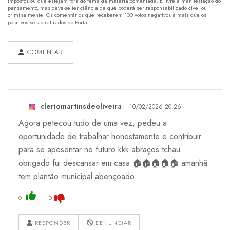
impostos ou que estejam fora do tema da matéria comentada. É livre a manifestação do
pensamento, mas deve-se ter ciência de que poderá ser responsabilizado cível ou
criminalmente! Os comentários que receberem 100 votos negativos a mais que os
positivos serão retirados do Portal.
COMENTAR
cleriomartinsdeoliveira
10/02/2026 20:26
Agora petecou tudo de uma vez, pedeu a
oportunidade de trabalhar honestamente e contribuir
para se aposentar no futuro kkk abraços tchau
obrigado fui descansar em casa 🏠🏠🏠🏠🏠 amanhã
tem plantão municipal abençoado
0
0
RESPONDER
DENUNCIAR