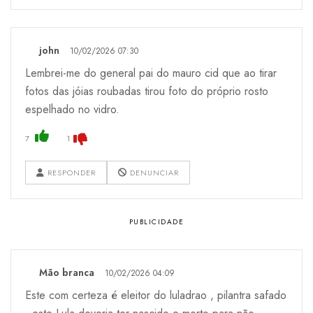
john
10/02/2026 07:30
Lembrei-me do general pai do mauro cid que ao tirar
fotos das jóias roubadas tirou foto do próprio rosto
espelhado no vidro.
7
1
RESPONDER
DENUNCIAR
Mão branca
10/02/2026 04:09
Este com certeza é eleitor do luladrao , pilantra safado