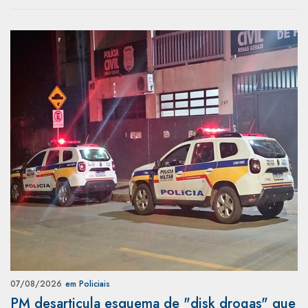
07/08/2026
em Policiais
PM desarticula esquema de "disk drogas" que