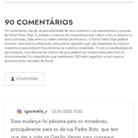
90 COMENTÁRIOS
Os comentários são de responsabilidade de seus autores e não representam a opinião
do Portal Patos Hoje. É vedada a inserção de comentários que violem a lei, a moral e os
bons costumes, fake news ou violem direitos de terceiros. O Portal Patos Hoje poderá
remover, sem prévia notificação, comentários postados que não respeitem os critérios
impostos ou que estejam fora do tema da matéria comentada. É livre a manifestação do
pensamento, mas deve-se ter ciência de que poderá ser responsabilizado cível ou
criminalmente! Os comentários que receberem 100 votos negativos a mais que os
positivos serão retirados do Portal.
COMENTAR
igormelo_r
23/01/2025 15:52
Essa mudança foi péssima para os moradores,
principalmente para os da rua Padre Brito, que tem
que dar a volta na Getúlio Vargas para conseguir