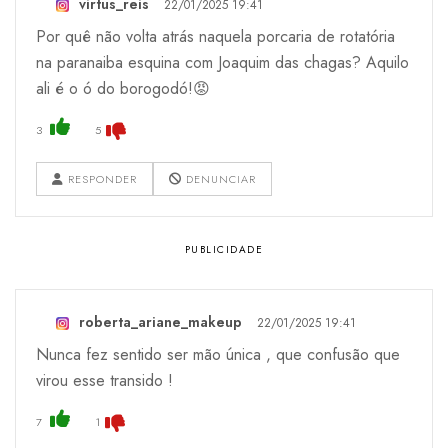
virtus_reis
22/01/2025 19:41
Por quê não volta atrás naquela porcaria de rotatória
na paranaiba esquina com Joaquim das chagas? Aquilo
ali é o ó do borogodó!😡
3
5
RESPONDER
DENUNCIAR
roberta_ariane_makeup
22/01/2025 19:41
Nunca fez sentido ser mão única , que confusão que
virou esse transido !
7
1