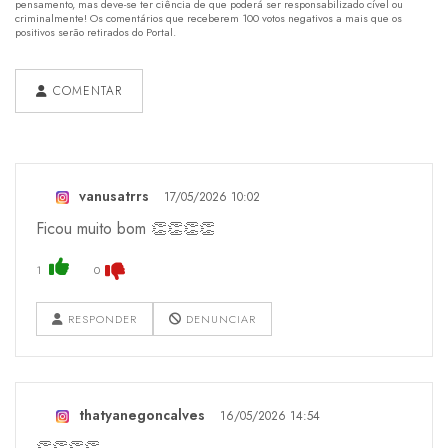
pensamento, mas deve-se ter ciência de que poderá ser responsabilizado cível ou
criminalmente! Os comentários que receberem 100 votos negativos a mais que os
positivos serão retirados do Portal.
COMENTAR
vanusatrrs
17/05/2026 10:02
Ficou muito bom 👏👏👏👏
1
0
RESPONDER
DENUNCIAR
thatyanegoncalves
16/05/2026 14:54
👏👏👏👏