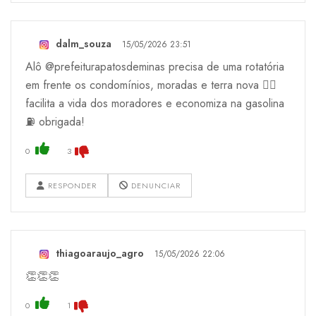
dalm_souza
15/05/2026 23:51
Alô @prefeiturapatosdeminas precisa de uma rotatória
em frente os condomínios, moradas e terra nova 👍🏻
facilita a vida dos moradores e economiza na gasolina
⛽️ obrigada!
0
3
RESPONDER
DENUNCIAR
thiagoaraujo_agro
15/05/2026 22:06
👏👏👏
0
1