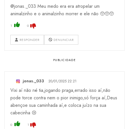
@jonas._033 Meu medo era era atropelar um
animalzinho e o animalzinho morrer e ele não 🥺🥺🥺
1
0
RESPONDER
DENUNCIAR
jonas._033
20/01/2025 22:21
Vixi aí não né tia,jogando praga,errado isso aí,não
pode torce contra nem o pior inimigo,só força aí,Deus
abençoe sua caminhada aí,e coloca juízo na sua
cabecinha 😢
0
1