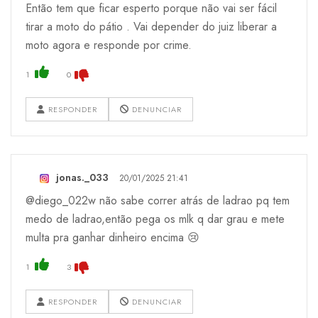
Então tem que ficar esperto porque não vai ser fácil
tirar a moto do pátio . Vai depender do juiz liberar a
moto agora e responde por crime.
1
0
RESPONDER
DENUNCIAR
jonas._033
20/01/2025 21:41
@diego_022w não sabe correr atrás de ladrao pq tem
medo de ladrao,então pega os mlk q dar grau e mete
multa pra ganhar dinheiro encima 😢
1
3
RESPONDER
DENUNCIAR