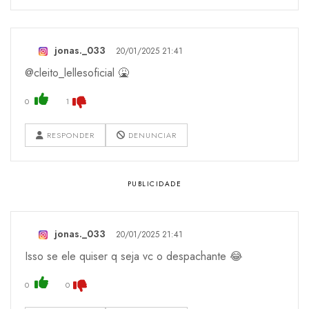
jonas._033
20/01/2025 21:41
@cleito_lellesoficial 🤮
0
1
RESPONDER
DENUNCIAR
jonas._033
20/01/2025 21:41
Isso se ele quiser q seja vc o despachante 😂
0
0