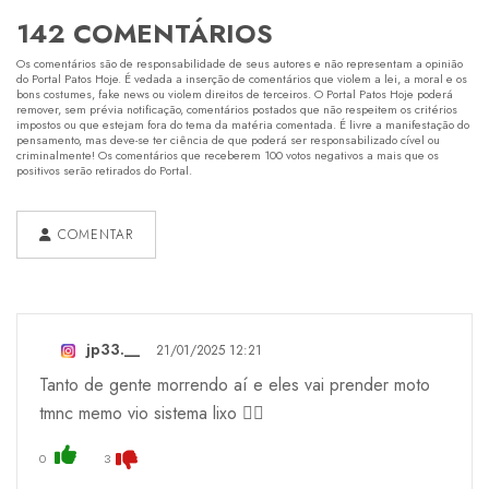
142 COMENTÁRIOS
Os comentários são de responsabilidade de seus autores e não representam a opinião
do Portal Patos Hoje. É vedada a inserção de comentários que violem a lei, a moral e os
bons costumes, fake news ou violem direitos de terceiros. O Portal Patos Hoje poderá
remover, sem prévia notificação, comentários postados que não respeitem os critérios
impostos ou que estejam fora do tema da matéria comentada. É livre a manifestação do
pensamento, mas deve-se ter ciência de que poderá ser responsabilizado cível ou
criminalmente! Os comentários que receberem 100 votos negativos a mais que os
positivos serão retirados do Portal.
COMENTAR
jp33.__
21/01/2025 12:21
Tanto de gente morrendo aí e eles vai prender moto
tmnc memo vio sistema lixo 👎🏻
0
3