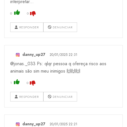
interpretar...
0
0
RESPONDER
DENUNCIAR
danny_up27
20/01/2025 22:31
@jonas._033 Ps: qlqr pessoa q ofereça risco aos
animais são sim meu inimigos 🙌🙌🙌
1
0
RESPONDER
DENUNCIAR
danny_up27
20/01/2025 22:21