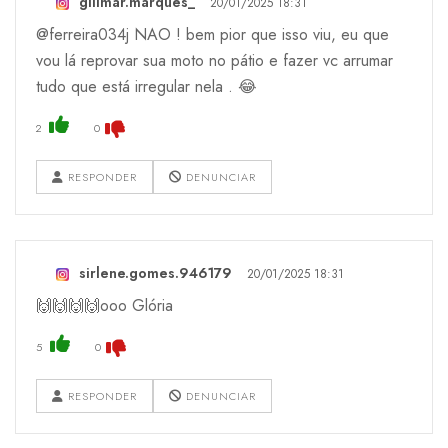
gillmar.marques_
20/01/2025 18:31
@ferreira034j NAO ! bem pior que isso viu, eu que
vou lá reprovar sua moto no pátio e fazer vc arrumar
tudo que está irregular nela . 😂
2
0
RESPONDER
DENUNCIAR
sirlene.gomes.946179
20/01/2025 18:31
🙌🙌🙌🙌ooo Glória
5
0
RESPONDER
DENUNCIAR