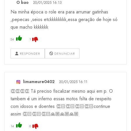
O bao
20/01/2025 16:13
Na minha época o role era para arrumar gatinhas
,pepecas ,seios etckkkkkkkk,essa geração de hoje só
que macho kkkkkkk
24
1
RESPONDER
DENUNCIAR
limameure0402
20/01/2025 16:11
👏👏👏👏 Tá preciso fiscalizar mesmo aqui em p. O
tambem é um inferno essas motos fslta de respeito
com idosos e doentes 👏🏻👏🏻👏🏻👏🏻continue
assim 👏🏻👏🏻👏🏻🙏🏼🙏🏼🙏🏼
14
0