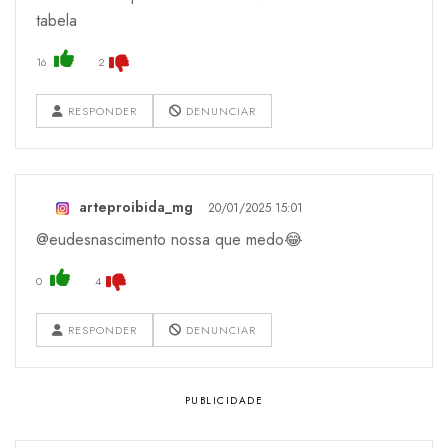
tabela
16
2
RESPONDER
DENUNCIAR
arteproibida_mg
20/01/2025 15:01
@eudesnascimento nossa que medo😂
0
4
RESPONDER
DENUNCIAR