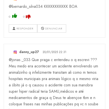
@bernardo_silva034 KKKKKKKKKKK BOA
0
0
RESPONDER
DENUNCIAR
danny_up27
20/01/2025 22:31
@jonas._033 Que praga c entendeu o q escrevi ???
Meu medo era acontecer um acidente envolvendo um
animalzinho q infelizmente transitam ali como m temos
hospitais municipais pra animais lógico q o mesmo viria
a óbito já o q causou o acidente com sua manobra
super hiper radical teria SAMU,médicos e até
medicamentos de graça q Deus te abençoe tbm e n
coloque frases nas minhas publicações pq vc n soube