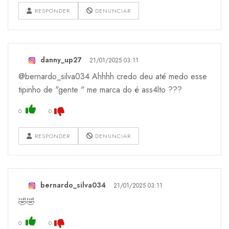
RESPONDER
DENUNCIAR
danny_up27
21/01/2025 03:11
@bernardo_silva034 Ahhhh credo deu até medo esse
tipinho de "gente " me marca do é ass4lto ???
0
0
RESPONDER
DENUNCIAR
bernardo_silva034
21/01/2025 03:11
🤣🤣
0
0