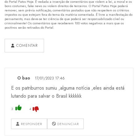
do Portal Patos Hoje. É vedada a inserção de comentários que violem a lei, a moral e os
bons costumes, fake news ou violem direitos de terceiros. O Portal Patos Hoje poderá
remover, sem prévia notificação, comentários postados que não respeitem os critérios
impostos ou que estejam fora do tema da matéria comentada. É livre a manifestação do
pensamento, mas deve-se ter ciência de que poderá ser responsabilizado cível ou
criminalmente! Os comentários que receberem 100 votos negativos a mais que os
positivos serão retirados do Portal.
COMENTAR
O bao
17/01/2023 17:46
E os patriburros sumiu ,alguma notícia ,eles ainda está
lutando para salvar o Brasil kkkkkk
3
4
RESPONDER
DENUNCIAR