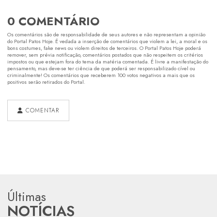
0 COMENTÁRIO
Os comentários são de responsabilidade de seus autores e não representam a opinião
do Portal Patos Hoje. É vedada a inserção de comentários que violem a lei, a moral e os
bons costumes, fake news ou violem direitos de terceiros. O Portal Patos Hoje poderá
remover, sem prévia notificação, comentários postados que não respeitem os critérios
impostos ou que estejam fora do tema da matéria comentada. É livre a manifestação do
pensamento, mas deve-se ter ciência de que poderá ser responsabilizado cível ou
criminalmente! Os comentários que receberem 100 votos negativos a mais que os
positivos serão retirados do Portal.
COMENTAR
Últimas
NOTÍCIAS