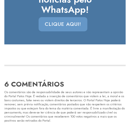
WhatsApp!
CLIQUE AQUI!
6 COMENTÁRIOS
Os comentários são de responsabilidade de seus autores e não representam a opinião
do Portal Patos Hoje. É vedada a inserção de comentários que violem a lei, a moral e os
bons costumes, fake news ou violem direitos de terceiros. O Portal Patos Hoje poderá
remover, sem prévia notificação, comentários postados que não respeitem os critérios
impostos ou que estejam fora do tema da matéria comentada. É livre a manifestação do
pensamento, mas deve-se ter ciência de que poderá ser responsabilizado cível ou
criminalmente! Os comentários que receberem 100 votos negativos a mais que os
positivos serão retirados do Portal.