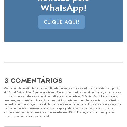
WhatsApp!
CLIQUE AQUI!
3 COMENTÁRIOS
Os comentários são de responsabilidade de seus autores e não representam a opinião
do Portal Patos Hoje. É vedada a inserção de comentários que violem a lei, a moral e os
bons costumes, fake news ou violem direitos de terceiros. O Portal Patos Hoje poderá
remover, sem prévia notificação, comentários postados que não respeitem os critérios
impostos ou que estejam fora do tema da matéria comentada. É livre a manifestação do
pensamento, mas deve-se ter ciência de que poderá ser responsabilizado cível ou
criminalmente! Os comentários que receberem 100 votos negativos a mais que os
positivos serão retirados do Portal.