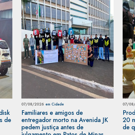
07/08/2026
em Cidade
07/08
disk
Familiares e amigos de
Prod
as de
entregador morto na Avenida JK
20 m
pedem justiça antes de
de q
julgamento em Patos de Minas