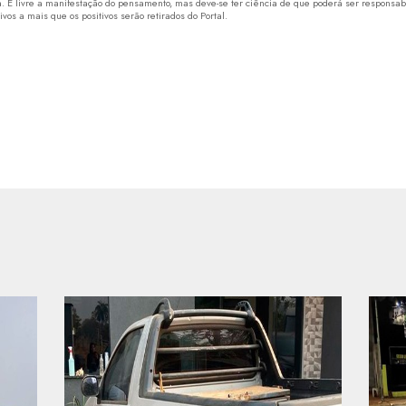
 É livre a manifestação do pensamento, mas deve-se ter ciência de que poderá ser responsabi
os a mais que os positivos serão retirados do Portal.