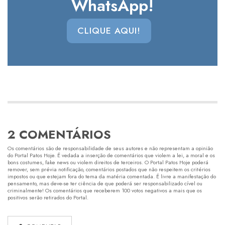
WhatsApp!
CLIQUE AQUI!
2 COMENTÁRIOS
Os comentários são de responsabilidade de seus autores e não representam a opinião
do Portal Patos Hoje. É vedada a inserção de comentários que violem a lei, a moral e os
bons costumes, fake news ou violem direitos de terceiros. O Portal Patos Hoje poderá
remover, sem prévia notificação, comentários postados que não respeitem os critérios
impostos ou que estejam fora do tema da matéria comentada. É livre a manifestação do
pensamento, mas deve-se ter ciência de que poderá ser responsabilizado cível ou
criminalmente! Os comentários que receberem 100 votos negativos a mais que os
positivos serão retirados do Portal.