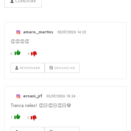
COMENTAR
amaro._martins
05/07/2026 14:22
👏👏👏👏
0
0
RESPONDER
DENUNCIAR
ernani_jrf
03/07/2026 18:24
Tranca neles! 👏🏻👏🏻👏🏻💀
1
0