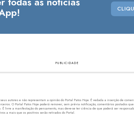
r todas as notícias
CLIQU
App!
eus autores e não representam a opinião do Portal Patos Hoje. É vedada a inserção de comentá
erceiros. O Portal Patos Hoje poderá remover, sem prévia notificação, comentários postados que
 É livre a manifestação do pensamento, mas deve-se ter ciência de que poderá ser responsabi
os a mais que os positivos serão retirados do Portal.