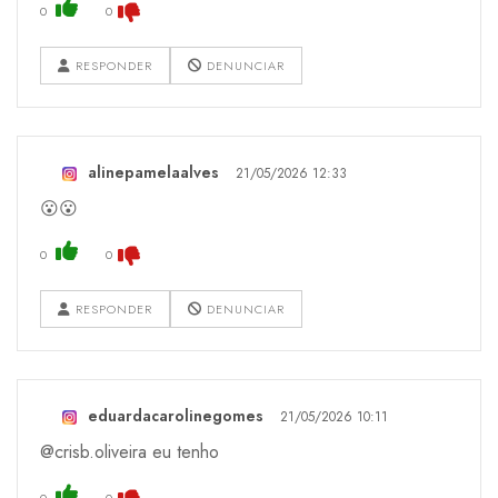
0
0
RESPONDER
DENUNCIAR
alinepamelaalves
21/05/2026 12:33
😮😮
0
0
RESPONDER
DENUNCIAR
eduardacarolinegomes
21/05/2026 10:11
@crisb.oliveira eu tenho
0
0