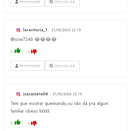
RESPONDER
DENUNCIAR
laravitoria_1
21/05/2026 22:19
@ione7346 😂😂😂😂
0
0
RESPONDER
DENUNCIAR
izacaixeta06
21/05/2026 22:18
Tem que mostrar queimando,ou vão dá pra algum
familiar obeso kkkkk
0
0