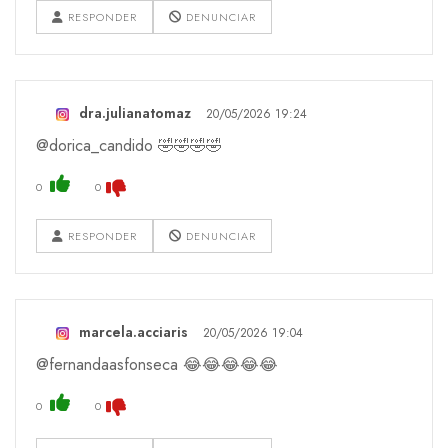
RESPONDER
DENUNCIAR
dra.julianatomaz
20/05/2026 19:24
@dorica_candido 🤣🤣🤣🤣
0
0
RESPONDER
DENUNCIAR
marcela.acciaris
20/05/2026 19:04
@fernandaasfonseca 😂😂😂😂😂
0
0