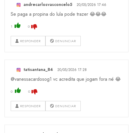
andrecarlosvasconcelo5
20/05/2026 17:46
Se paga a propina do lula pode trazer 😂😂😂
1
0
RESPONDER
DENUNCIAR
tatisantana_84
20/05/2026 17:28
@vanessacardosog1 vc acredita que jogam fora né 😂
0
0
RESPONDER
DENUNCIAR