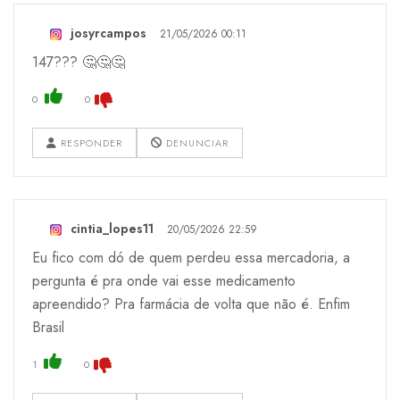
josyrcampos
21/05/2026 00:11
147??? 🤔🤔🤔
0
0
RESPONDER
DENUNCIAR
cintia_lopes11
20/05/2026 22:59
Eu fico com dó de quem perdeu essa mercadoria, a
pergunta é pra onde vai esse medicamento
apreendido? Pra farmácia de volta que não é. Enfim
Brasil
1
0