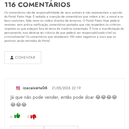
116 COMENTÁRIOS
Os comentários são de responsabilidade de seus autores e não representam a opinião
do Portal Patos Hoje. É vedada a inserção de comentários que violem a lei, a moral e os
bons costumes, fake news ou violem direitos de terceiros. O Portal Patos Hoje poderá
remover, sem prévia notificação, comentários postados que não respeitem os critérios
impostos ou que estejam fora do tema da matéria comentada. É livre a manifestação do
pensamento, mas deve-se ter ciência de que poderá ser responsabilizado cível ou
criminalmente! Os comentários que receberem 100 votos negativos a mais que os
positivos serão retirados do Portal.
COMENTAR
izacaixeta06
21/05/2026 22:19
Já que não pode vender, então pode doar 😂😂😂😂
😂😂😂
0
0