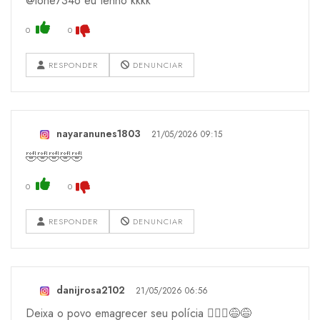
@ione7346 eu tenho kkkk
0
0
RESPONDER
DENUNCIAR
nayaranunes1803
21/05/2026 09:15
🤣🤣🤣🤣🤣
0
0
RESPONDER
DENUNCIAR
danijrosa2102
21/05/2026 06:56
Deixa o povo emagrecer seu polícia 🤦🏻‍♀️😅😅