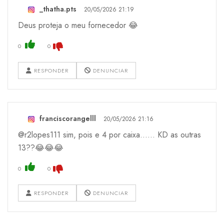
_thatha.pts
20/05/2026 21:19
Deus proteja o meu fornecedor 😂
0
0
RESPONDER
DENUNCIAR
franciscorangelll
20/05/2026 21:16
@r2lopes111 sim, pois e 4 por caixa...... KD as outras
13??😂😂😂
0
0
RESPONDER
DENUNCIAR