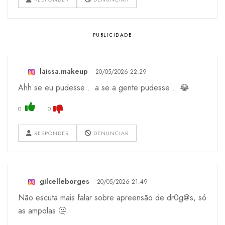
laissa.makeup
20/05/2026 22:29
Ahh se eu pudesse… a se a gente pudesse… 😂
0
0
RESPONDER
DENUNCIAR
gilcelleborges
20/05/2026 21:49
Não escuta mais falar sobre apreensão de dr0g@s, só
as ampolas 🤔