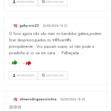
RESPONDER
DENUNCIAR
gaby.cris22
20/05/2026 18:32
O foco agora não são mais os bandidos galera,podem
ficar despreocupados os tr@fixant@s
principalmente...Vcs passam suave, só não pode a
picadinha aí vc vai em cana.... Palhaçada....
1
0
RESPONDER
DENUNCIAR
alinerodriguescristina
20/05/2026 18:30
😢😢😢