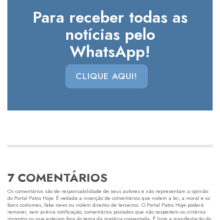
Para receber todas as
notícias pelo
WhatsApp!
CLIQUE AQUI!
7 COMENTÁRIOS
Os comentários são de responsabilidade de seus autores e não representam a opinião
do Portal Patos Hoje. É vedada a inserção de comentários que violem a lei, a moral e os
bons costumes, fake news ou violem direitos de terceiros. O Portal Patos Hoje poderá
remover, sem prévia notificação, comentários postados que não respeitem os critérios
impostos ou que estejam fora do tema da matéria comentada. É livre a manifestação do