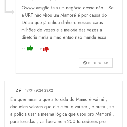
Owww amigão fala um negócio desse não... Se
a URT não virou um Mamoré é por causa do
Décio que já enfiou dinheiro nesses caras
milhões de vezes e a maioria das vezes a
diretoria metia a mão então não manda essa
35
7
DENUNCIAR
Zé
17/04/2024 23:02
Ele quer mesmo que a torcida do Mamoré vai né ,
daqueles valores que ele citou q vai ser , e outra , se
a polícia usar a mesma lógica que usou pro Mamoré ,
para torcidas , vai libera nem 200 torcedores pro