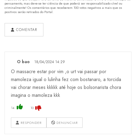
pensamento, mas deve-se ter ciência de que poderá ser responsabilizado cível ou
criminalmente! Os comentários que receberem 100 votos negativos a mais que os
positivos serão retirados do Portal.
COMENTAR
O bao
18/04/2024 14:29
O massacre estar por vim ,o urt vai passar por
mamoleza igual o lulinha fez com bostanaro, a torcida
vai chorar meses kkkkk até hoje os bolsonarista chora
imagina o mamoleza kkk
14
10
RESPONDER
DENUNCIAR