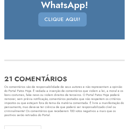
WhatsApp!
CLIQUE AQUI!
21 COMENTÁRIOS
Os comentários são de responsabilidade de seus autores e não representam a opinião
do Portal Patos Hoje. É vedada a inserção de comentários que violem a lei, a moral e os
bons costumes, fake news ou violem direitos de terceiros. O Portal Patos Hoje poderá
remover, sem prévia notificação, comentários postados que não respeitem os critérios
impostos ou que estejam fora do tema da matéria comentada. É livre a manifestação do
pensamento, mas deve-se ter ciência de que poderá ser responsabilizado cível ou
criminalmente! Os comentários que receberem 100 votos negativos a mais que os
positivos serão retirados do Portal.