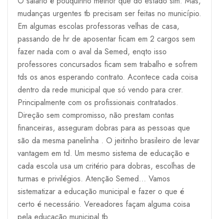
O salário é pouquinho melhor que do estado sim. Mas,
mudanças urgentes tb precisam ser feitas no município.
Em algumas escolas professoras velhas de casa,
passando de hr de aposentar ficam em 2 cargos sem
fazer nada com o aval da Semed, enqto isso
professores concursados ficam sem trabalho e sofrem
tds os anos esperando contrato. Acontece cada coisa
dentro da rede municipal que só vendo para crer.
Principalmente com os profissionais contratados.
Direção sem compromisso, não prestam contas
financeiras, asseguram dobras para as pessoas que
são da mesma panelinha . O jeitinho brasileiro de levar
vantagem em td. Um mesmo sistema de educação e
cada escola usa um critério para dobras, escolhas de
turmas e privilégios. Atenção Semed... Vamos
sistematizar a educação municipal e fazer o que é
certo é necessário. Vereadores façam alguma coisa
pela educação municipal tb