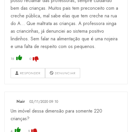
posso reclamar das professoras, sempre cuidando
bem das crianças. Muitos pais tem preconceito com a
creche pública, mal sabe elas que tem creche na rua
do A... Que maltrata as crianças. A professora xinga
as criancinhas, já denunciei ao sistema positivo
lindinhos. Sem falar na alimentação que é uma nojeira
e uma falta de respeito com os pequenos.
15
0
RESPONDER
DENUNCIAR
Nair
02/11/2020 09:10
Um imóvel dessa dimensão para somente 220
crianças?
4
5