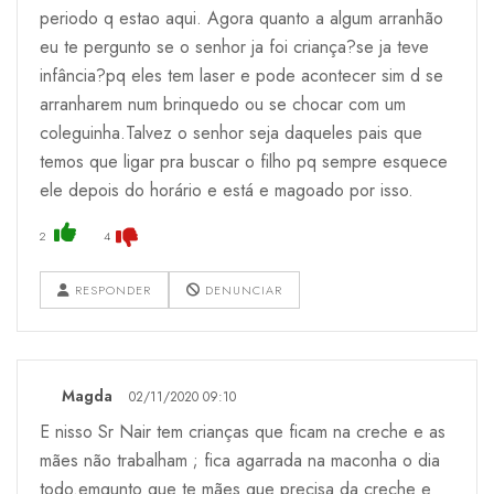
periodo q estao aqui. Agora quanto a algum arranhão
eu te pergunto se o senhor ja foi criança?se ja teve
infância?pq eles tem laser e pode acontecer sim d se
arranharem num brinquedo ou se chocar com um
coleguinha.Talvez o senhor seja daqueles pais que
temos que ligar pra buscar o filho pq sempre esquece
ele depois do horário e está e magoado por isso.
2
4
RESPONDER
DENUNCIAR
Magda
02/11/2020 09:10
E nisso Sr Nair tem crianças que ficam na creche e as
mães não trabalham ; fica agarrada na maconha o dia
todo.emqunto que te mães que precisa da creche e