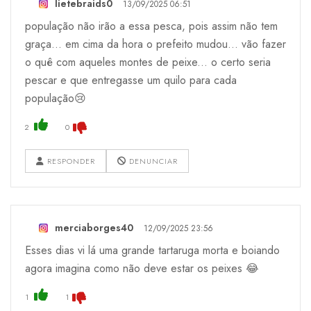
lietebraids0
13/09/2025 06:51
população não irão a essa pesca, pois assim não tem
graça... em cima da hora o prefeito mudou... vão fazer
o quê com aqueles montes de peixe... o certo seria
pescar e que entregasse um quilo para cada
população😢
2
0
RESPONDER
DENUNCIAR
merciaborges40
12/09/2025 23:56
Esses dias vi lá uma grande tartaruga morta e boiando
agora imagina como não deve estar os peixes 😂
1
1