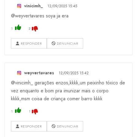
vinicimh_
12/09/2025 15:45
@weyvertavares soya ja era
1
2
RESPONDER
DENUNCIAR
weyvertavares
12/09/2025 15:42
@vinicimh_ gerações enzos,kkkk,um peixinho tóxico de
vez enquanto e bom pra imunizar mais o corpo
kkkk,msm coisa de criança comer barro kkkk
1
1
RESPONDER
DENUNCIAR