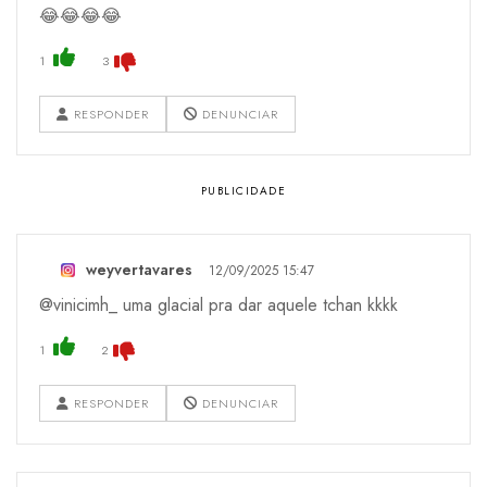
😂😂😂😂
1
3
RESPONDER
DENUNCIAR
weyvertavares
12/09/2025 15:47
@vinicimh_ uma glacial pra dar aquele tchan kkkk
1
2
RESPONDER
DENUNCIAR