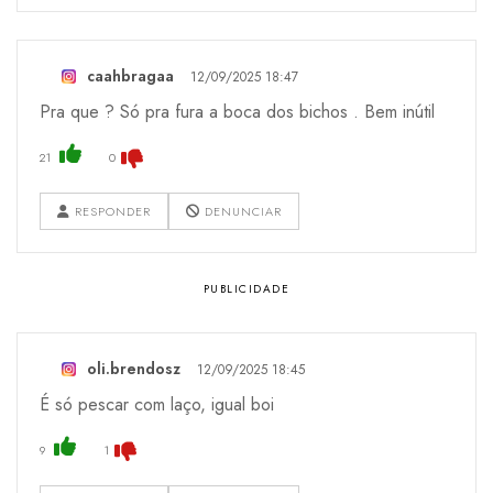
caahbragaa
12/09/2025 18:47
Pra que ? Só pra fura a boca dos bichos . Bem inútil
21
0
RESPONDER
DENUNCIAR
oli.brendosz
12/09/2025 18:45
É só pescar com laço, igual boi
9
1