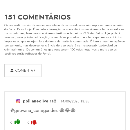
151 COMENTÁRIOS
Os comentários são de responsabilidade de seus autores e não representam a opinião
do Portal Patos Hoje. É vedada a inserção de comentários que violem a lei, a moral e os
bons costumes, fake news ou violem direitos de terceiros. O Portal Patos Hoje poderá
remover, sem prévia notificação, comentários postados que não respeitem os critérios
impostos ou que estejam fora do tema da matéria comentada. É livre a manifestação do
pensamento, mas deve-se ter ciência de que poderá ser responsabilizado cível ou
criminalmente! Os comentários que receberem 100 votos negativos a mais que os
positivos serão retirados do Portal.
COMENTAR
pollianeoliveira2
14/09/2025 13:35
@geovana_conegundes 😂😂😂
0
0