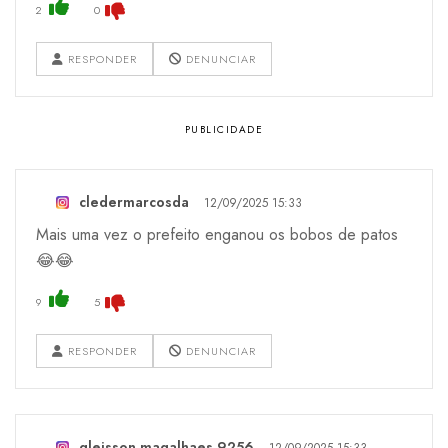
2
0
RESPONDER
DENUNCIAR
cledermarcosda
12/09/2025 15:33
Mais uma vez o prefeito enganou os bobos de patos
😂😂
9
5
RESPONDER
DENUNCIAR
gleisson.magalhaes.9256
12/09/2025 15:33