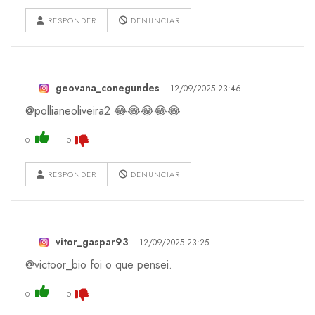
RESPONDER
DENUNCIAR
geovana_conegundes
12/09/2025 23:46
@pollianeoliveira2 😂😂😂😂😂
0
0
RESPONDER
DENUNCIAR
vitor_gaspar93
12/09/2025 23:25
@victoor_bio foi o que pensei.
0
0