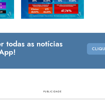
r todas as notícias
CLIQU
App!