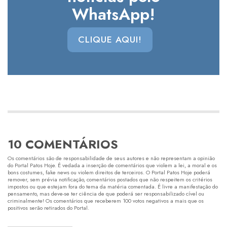
WhatsApp!
CLIQUE AQUI!
10 COMENTÁRIOS
Os comentários são de responsabilidade de seus autores e não representam a opinião
do Portal Patos Hoje. É vedada a inserção de comentários que violem a lei, a moral e os
bons costumes, fake news ou violem direitos de terceiros. O Portal Patos Hoje poderá
remover, sem prévia notificação, comentários postados que não respeitem os critérios
impostos ou que estejam fora do tema da matéria comentada. É livre a manifestação do
pensamento, mas deve-se ter ciência de que poderá ser responsabilizado cível ou
criminalmente! Os comentários que receberem 100 votos negativos a mais que os
positivos serão retirados do Portal.