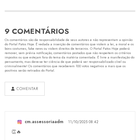
9 COMENTÁRIOS
Os comentários são de responsabilidade de seus autores e não representam a opinião
do Portal Patos Hoje. É vedada a inserção de comentários que violem a lei, a moral e os
bons costumes, fake news ou violem direitos de terceiros. O Portal Patos Hoje poderá
remover, sem prévia notificação, comentários postados que não respeitem os critérios
impostos ou que estejam fora do tema da matéria comentada. É livre a manifestação do
pensamento, mas deve-se ter ciência de que poderá ser responsabilizado cível ou
criminalmente! Os comentários que receberem 100 votos negativos a mais que os
positivos serão retirados do Portal.
COMENTAR
cm.assessoriaadm
11/10/2025 08:42
👏🔥