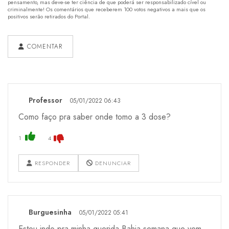
pensamento, mas deve-se ter ciência de que poderá ser responsabilizado cível ou
criminalmente! Os comentários que receberem 100 votos negativos a mais que os
positivos serão retirados do Portal.
COMENTAR
Professor
05/01/2022 06:43
Como faço pra saber onde tomo a 3 dose?
1
4
RESPONDER
DENUNCIAR
Burguesinha
05/01/2022 05:41
Estou indo pra minha querida Bahia semana que vem