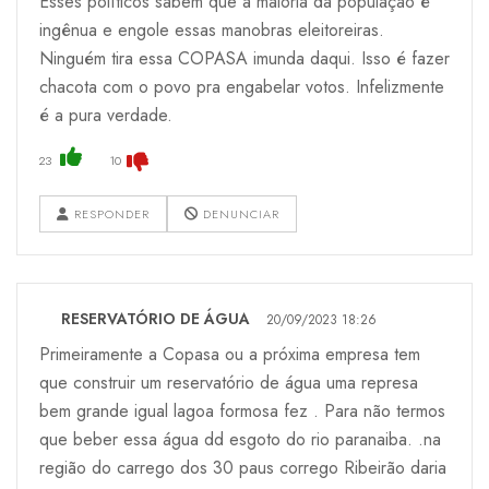
Esses políticos sabem que a maioria da população é
ingênua e engole essas manobras eleitoreiras.
Ninguém tira essa COPASA imunda daqui. Isso é fazer
chacota com o povo pra engabelar votos. Infelizmente
é a pura verdade.
23
10
RESPONDER
DENUNCIAR
RESERVATÓRIO DE ÁGUA
20/09/2023 18:26
Primeiramente a Copasa ou a próxima empresa tem
que construir um reservatório de água uma represa
bem grande igual lagoa formosa fez . Para não termos
que beber essa água dd esgoto do rio paranaiba. .na
região do carrego dos 30 paus corrego Ribeirão daria