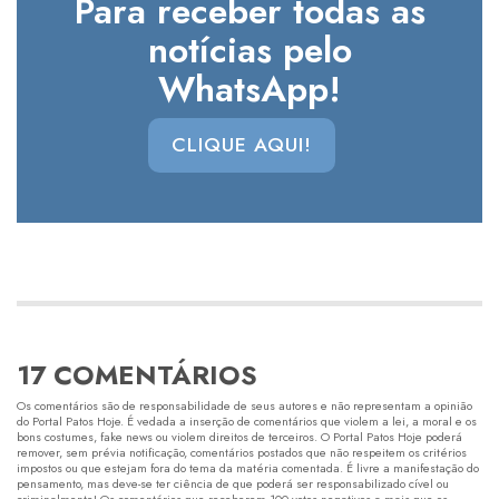
Para receber todas as
notícias pelo
WhatsApp!
CLIQUE AQUI!
17 COMENTÁRIOS
Os comentários são de responsabilidade de seus autores e não representam a opinião
do Portal Patos Hoje. É vedada a inserção de comentários que violem a lei, a moral e os
bons costumes, fake news ou violem direitos de terceiros. O Portal Patos Hoje poderá
remover, sem prévia notificação, comentários postados que não respeitem os critérios
impostos ou que estejam fora do tema da matéria comentada. É livre a manifestação do
pensamento, mas deve-se ter ciência de que poderá ser responsabilizado cível ou
criminalmente! Os comentários que receberem 100 votos negativos a mais que os