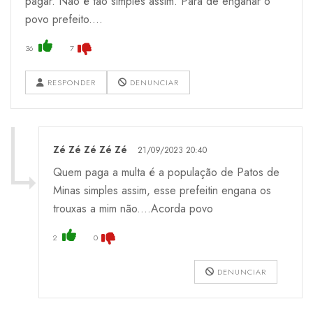
pagar. Não é tão simples assim. Para de enganar o
povo prefeito....
36
7
RESPONDER
DENUNCIAR
Zé Zé Zé Zé Zé
21/09/2023 20:40
Quem paga a multa é a população de Patos de
Minas simples assim, esse prefeitin engana os
trouxas a mim não....Acorda povo
2
0
DENUNCIAR