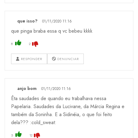
que isso?
01/11/2020 11:16
que pinga braba essa q vc bebeu kkkk
8
2
RESPONDER
DENUNCIAR
anjo bom
01/11/2020 11:16
Êta saudades de quando eu trabalhava nessa
Papelaria. Saudades da Lucivane, da Márcia Regina e
também da Soninha. E a Sidinéia, o que foi feito
dela??? :cold_sweat:
5
12