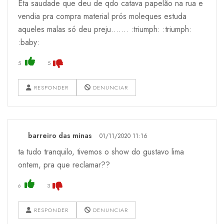
Eta saudade que deu de qdo catava papelão na rua e
vendia pra compra material prós moleques estuda
aqueles malas só deu preju....... :triumph: :triumph:
:baby:
5
5
RESPONDER
DENUNCIAR
barreiro das minas
01/11/2020 11:16
ta tudo tranquilo, tivemos o show do gustavo lima
ontem, pra que reclamar??
6
3
RESPONDER
DENUNCIAR