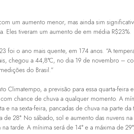
com um aumento menor, mas ainda sim significativo,
ba. Eles tiveram um aumento de em média R$23%.
3 foi o ano mais quente, em 174 anos. “A temper
is, chegou a 44,8°C, no dia 19 de novembro – co
medições do Brasil.”
uto Climatempo, a previsão para essa quarta-feira 
, com chance de chuva a qualquer momento. A míni
a e na sexta-feira, pancadas de chuva na parte da t
a de 28°. No sábado, sol e aumento das nuvens na
 na tarde. A mínima será de 14° e a máxima de 29°