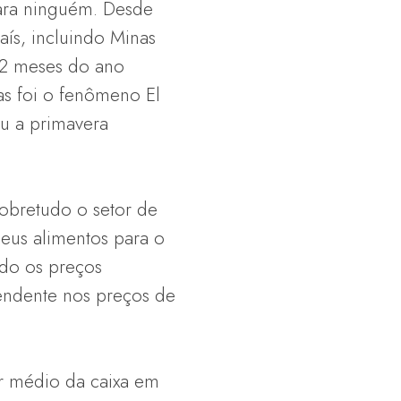
para ninguém. Desde
ís, incluindo Minas
 12 meses do ano
ras foi o fenômeno El
u a primavera
sobretudo o setor de
eus alimentos para o
do os preços
endente nos preços de
r médio da caixa em