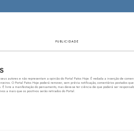
S
eus autores e não representam a opinião do Portal Patos Hoje. É vedada a inserção de comentá
erceiros. O Portal Patos Hoje poderá remover, sem prévia notificação, comentários postados que
 É livre a manifestação do pensamento, mas deve-se ter ciência de que poderá ser responsabi
os a mais que os positivos serão retirados do Portal.