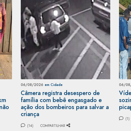
06/08/2026
em Cidade
06/08
Câmera registra desespero de
Víde
 km
família com bebê engasgado e
sozi
 não
ação dos bombeiros para salvar a
pica
criança
(1)
(14)
COMPARTILHAR