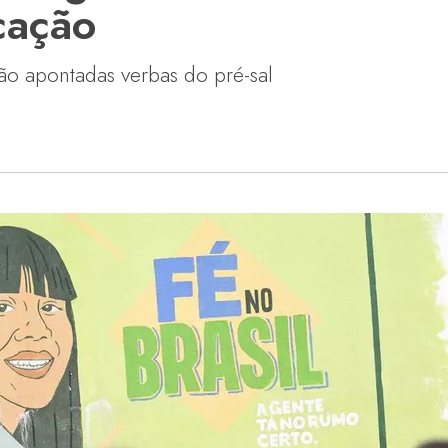
cação
são apontadas verbas do pré-sal