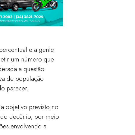
ercentual e a gente
petir um número que
derada a questão
iva de população
do parecer.
a objetivo previsto no
 do decênio, por meio
ções envolvendo a