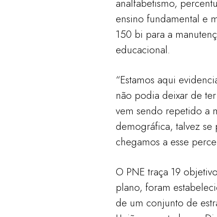
analfabetismo, percen
ensino fundamental e m
150 bi para a manutençã
educacional.
“Estamos aqui evidenc
não podia deixar de te
vem sendo repetido a m
demográfica, talvez se
chegamos a esse percen
O PNE traça 19 objetiv
plano, foram estabele
de um conjunto de estr