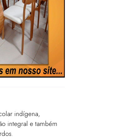
colar indígena,
o integral e também
rdos.