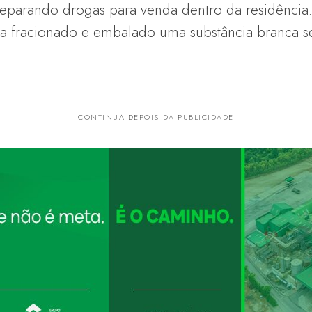
eparando drogas para venda dentro da residência.
avia fracionado e embalado uma substância branca s