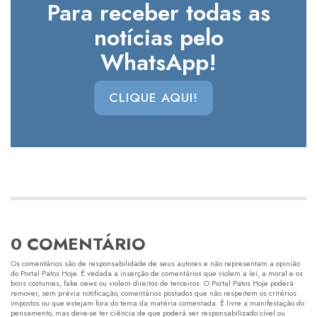
Para receber todas as
notícias pelo
WhatsApp!
CLIQUE AQUI!
0 COMENTÁRIO
Os comentários são de responsabilidade de seus autores e não representam a opinião
do Portal Patos Hoje. É vedada a inserção de comentários que violem a lei, a moral e os
bons costumes, fake news ou violem direitos de terceiros. O Portal Patos Hoje poderá
remover, sem prévia notificação, comentários postados que não respeitem os critérios
impostos ou que estejam fora do tema da matéria comentada. É livre a manifestação do
pensamento, mas deve-se ter ciência de que poderá ser responsabilizado cível ou