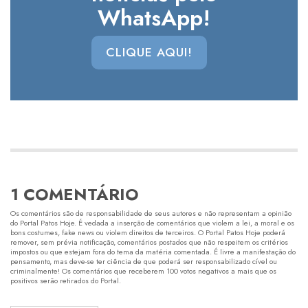
WhatsApp!
CLIQUE AQUI!
1 COMENTÁRIO
Os comentários são de responsabilidade de seus autores e não representam a opinião
do Portal Patos Hoje. É vedada a inserção de comentários que violem a lei, a moral e os
bons costumes, fake news ou violem direitos de terceiros. O Portal Patos Hoje poderá
remover, sem prévia notificação, comentários postados que não respeitem os critérios
impostos ou que estejam fora do tema da matéria comentada. É livre a manifestação do
pensamento, mas deve-se ter ciência de que poderá ser responsabilizado cível ou
criminalmente! Os comentários que receberem 100 votos negativos a mais que os
positivos serão retirados do Portal.