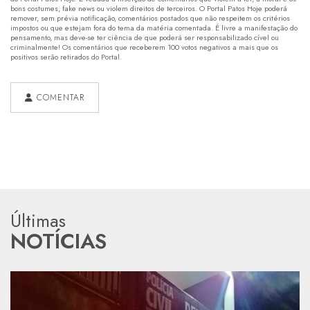
bons costumes, fake news ou violem direitos de terceiros. O Portal Patos Hoje poderá
remover, sem prévia notificação, comentários postados que não respeitem os critérios
impostos ou que estejam fora do tema da matéria comentada. É livre a manifestação do
pensamento, mas deve-se ter ciência de que poderá ser responsabilizado cível ou
criminalmente! Os comentários que receberem 100 votos negativos a mais que os
positivos serão retirados do Portal.
COMENTAR
Últimas
NOTÍCIAS