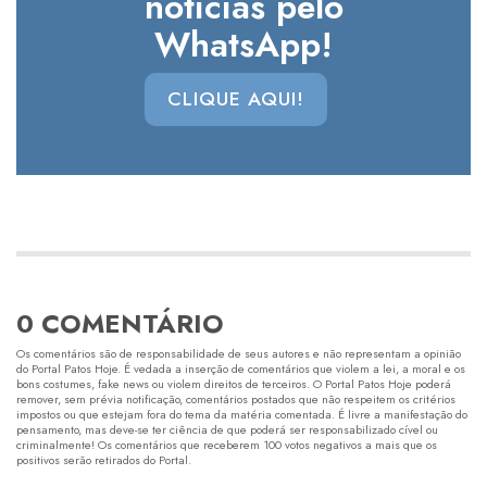
notícias pelo
WhatsApp!
CLIQUE AQUI!
0 COMENTÁRIO
Os comentários são de responsabilidade de seus autores e não representam a opinião
do Portal Patos Hoje. É vedada a inserção de comentários que violem a lei, a moral e os
bons costumes, fake news ou violem direitos de terceiros. O Portal Patos Hoje poderá
remover, sem prévia notificação, comentários postados que não respeitem os critérios
impostos ou que estejam fora do tema da matéria comentada. É livre a manifestação do
pensamento, mas deve-se ter ciência de que poderá ser responsabilizado cível ou
criminalmente! Os comentários que receberem 100 votos negativos a mais que os
positivos serão retirados do Portal.