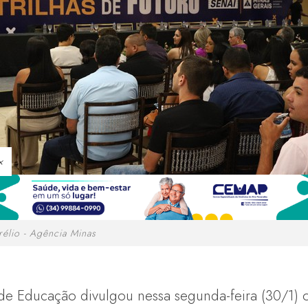
×
rélio - Agência Minas
 de Educação divulgou nessa segunda-feira (30/1) 