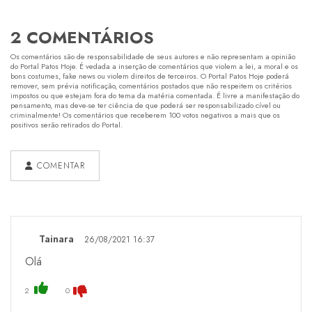
2 COMENTÁRIOS
Os comentários são de responsabilidade de seus autores e não representam a opinião
do Portal Patos Hoje. É vedada a inserção de comentários que violem a lei, a moral e os
bons costumes, fake news ou violem direitos de terceiros. O Portal Patos Hoje poderá
remover, sem prévia notificação, comentários postados que não respeitem os critérios
impostos ou que estejam fora do tema da matéria comentada. É livre a manifestação do
pensamento, mas deve-se ter ciência de que poderá ser responsabilizado cível ou
criminalmente! Os comentários que receberem 100 votos negativos a mais que os
positivos serão retirados do Portal.
COMENTAR
Tainara
26/08/2021 16:37
Olá
2
0