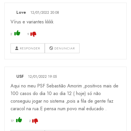
Love
12/01/2022 20:08
Vírus e variantes kkkk
2
9
RESPONDER
DENUNCIAR
USF
12/01/2022 19:05
Aqui no meu PSF Sebastião Amorim ,positivos mais de
100 casos do dia 10 ao dia 12 ( hoje) só não
conseguiu jogar no sistema ,pois a fila de gente faz
caracol na rua.E pensa num povo mal educado .
17
2