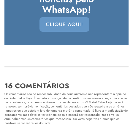
WhatsApp!
CLIQUE AQUI!
16 COMENTÁRIOS
Os comentários são de responsabilidade de seus autores e não representam a opinião
do Portal Patos Hoje. É vedada a inserção de comentários que violem a lei, a moral e os
bons costumes, fake news ou violem direitos de terceiros. O Portal Patos Hoje poderá
remover, sem prévia notificação, comentários postados que não respeitem os critérios
impostos ou que estejam fora do tema da matéria comentada. É livre a manifestação do
pensamento, mas deve-se ter ciência de que poderá ser responsabilizado cível ou
criminalmente! Os comentários que receberem 100 votos negativos a mais que os
positivos serão retirados do Portal.