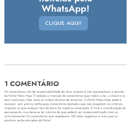
WhatsApp!
CLIQUE AQUI!
1 COMENTÁRIO
Os comentários são de responsabilidade de seus autores e não representam a opinião
do Portal Patos Hoje. É vedada a inserção de comentários que violem a lei, a moral e os
bons costumes, fake news ou violem direitos de terceiros. O Portal Patos Hoje poderá
remover, sem prévia notificação, comentários postados que não respeitem os critérios
impostos ou que estejam fora do tema da matéria comentada. É livre a manifestação do
pensamento, mas deve-se ter ciência de que poderá ser responsabilizado cível ou
criminalmente! Os comentários que receberem 100 votos negativos a mais que os
positivos serão retirados do Portal.