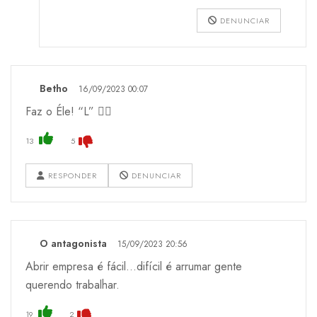
DENUNCIAR
Betho
16/09/2023 00:07
Faz o Éle! “L” 👍🏻
13
5
RESPONDER
DENUNCIAR
O antagonista
15/09/2023 20:56
Abrir empresa é fácil...difícil é arrumar gente
querendo trabalhar.
19
2