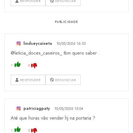
RESPONDER
DENUNCIAR
lindseycaixeta
10/05/2026 16:53
@leticia_doces_caseiros_ tbm quero saber .
1
5
RESPONDER
DENUNCIAR
patriciagpaty
10/05/2026 15:04
Até que horas vão vender hj na portaria ?
1
5