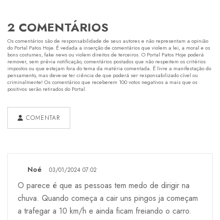
2 COMENTÁRIOS
Os comentários são de responsabilidade de seus autores e não representam a opinião
do Portal Patos Hoje. É vedada a inserção de comentários que violem a lei, a moral e os
bons costumes, fake news ou violem direitos de terceiros. O Portal Patos Hoje poderá
remover, sem prévia notificação, comentários postados que não respeitem os critérios
impostos ou que estejam fora do tema da matéria comentada. É livre a manifestação do
pensamento, mas deve-se ter ciência de que poderá ser responsabilizado cível ou
criminalmente! Os comentários que receberem 100 votos negativos a mais que os
positivos serão retirados do Portal.
COMENTAR
Noé
03/01/2024 07:02
O parece é que as pessoas tem medo de dirigir na
chuva. Quando começa a cair uns pingos ja começam
a trafegar a 10 km/h e ainda ficam freiando o carro.