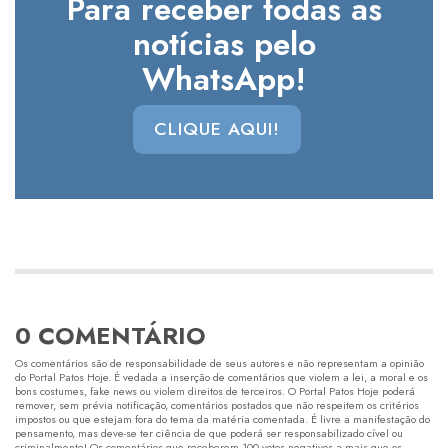
Para receber todas as
notícias pelo
WhatsApp!
CLIQUE AQUI!
0 COMENTÁRIO
Os comentários são de responsabilidade de seus autores e não representam a opinião
do Portal Patos Hoje. É vedada a inserção de comentários que violem a lei, a moral e os
bons costumes, fake news ou violem direitos de terceiros. O Portal Patos Hoje poderá
remover, sem prévia notificação, comentários postados que não respeitem os critérios
impostos ou que estejam fora do tema da matéria comentada. É livre a manifestação do
pensamento, mas deve-se ter ciência de que poderá ser responsabilizado cível ou
criminalmente! Os comentários que receberem 100 votos negativos a mais que os