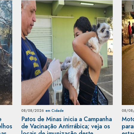
08/08/2026
em Cidade
08/08
e
Patos de Minas inicia a Campanha
Moto
elhos
de Vacinação Antirrábica; veja os
para
nas
locais de imunização deste
esta