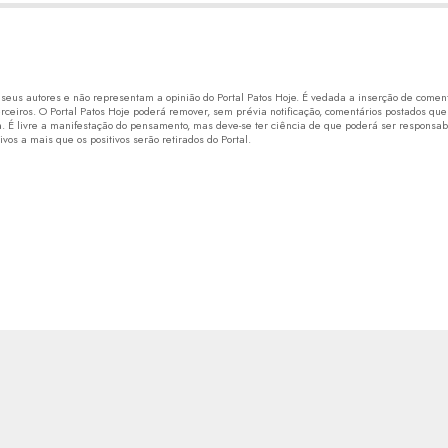
eus autores e não representam a opinião do Portal Patos Hoje. É vedada a inserção de comentá
erceiros. O Portal Patos Hoje poderá remover, sem prévia notificação, comentários postados que
 É livre a manifestação do pensamento, mas deve-se ter ciência de que poderá ser responsabi
os a mais que os positivos serão retirados do Portal.