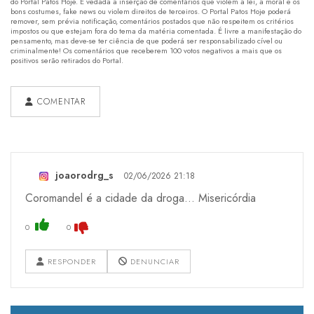
do Portal Patos Hoje. É vedada a inserção de comentários que violem a lei, a moral e os
bons costumes, fake news ou violem direitos de terceiros. O Portal Patos Hoje poderá
remover, sem prévia notificação, comentários postados que não respeitem os critérios
impostos ou que estejam fora do tema da matéria comentada. É livre a manifestação do
pensamento, mas deve-se ter ciência de que poderá ser responsabilizado cível ou
criminalmente! Os comentários que receberem 100 votos negativos a mais que os
positivos serão retirados do Portal.
COMENTAR
joaorodrg_s
02/06/2026 21:18
Coromandel é a cidade da droga... Misericórdia
0
0
RESPONDER
DENUNCIAR