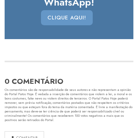
WhatsApp!
CLIQUE AQUI!
0 COMENTÁRIO
Os comentários são de responsabilidade de seus autores e não representam a opinião
do Portal Patos Hoje. É vedada a inserção de comentários que violem a lei, a moral e os
bons costumes, fake news ou violem direitos de terceiros. O Portal Patos Hoje poderá
remover, sem prévia notificação, comentários postados que não respeitem os critérios
impostos ou que estejam fora do tema da matéria comentada. É livre a manifestação do
pensamento, mas deve-se ter ciência de que poderá ser responsabilizado cível ou
criminalmente! Os comentários que receberem 100 votos negativos a mais que os
positivos serão retirados do Portal.